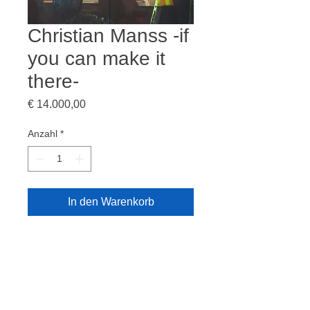
Christian Manss -if
you can make it
there-
Preis
€ 14.000,00
Anzahl
*
In den Warenkorb
Acryl, Lack, Papier auf Leinwand
150 x 240 cm
2020