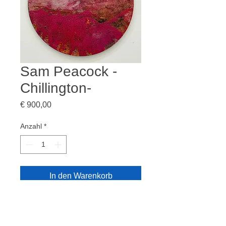
Sam Peacock -
Chillington-
Preis
€ 900,00
Anzahl
*
In den Warenkorb
Mixed Media auf Stahl
60 cm Kreis